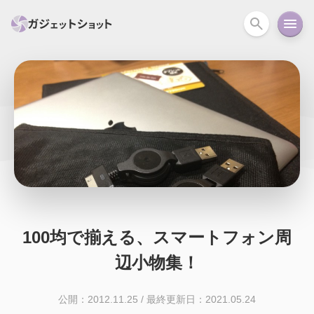
すべて
スマホ
PC関連
カメラ
ウェアラ
セール情報
スマートホーム
アクションカメラ
カメラ
回線
iPhone
iPad
Mac
Android
コラム
ガイド
ニュース
オーディオ
周辺機器
100均で揃える、スマートフォン周
辺小物集！
公開：2012.11.25
/
最終更新日：2021.05.24