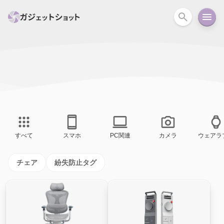
すべて
スマホ
PC関連
カメラ
ウェアラ
セール情報
スマートホーム
アクションカメラ
カメラ
回線
iPhone
iPad
Mac
Android
コラム
すべて
スマホ
PC関連
カメラ
ウェアラ
ガイド
ニュース
オーディオ
周辺機器
チェア
紛失防止タグ