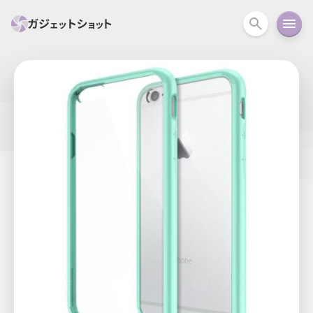
すべて
スマホ
PC関連
カメラ
ウェアラ
セール情報
スマートホーム
アクションカメラ
カメラ
回線
iPhone
iPad
Mac
Android
コラム
ガイド
ニュース
オーディオ
周辺機器