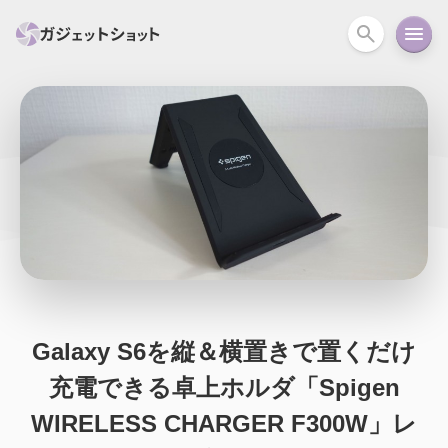
すべて
スマホ
PC関連
カメラ
ウェアラ
セール情報
スマートホーム
アクションカメラ
カメラ
回線
iPhone
iPad
Mac
Android
コラム
ガイド
ニュース
オーディオ
周辺機器
Galaxy S6を縦＆横置きで置くだけ
充電できる卓上ホルダ「Spigen
WIRELESS CHARGER F300W」レ