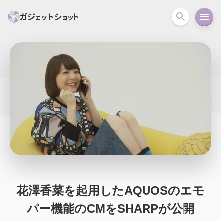
すべて
スマホ
PC関連
カメラ
ウェアラ
セール情報
スマートホーム
アクションカメラ
カメラ
回線
iPhone
iPad
Mac
Android
コラム
ガイド
ニュース
オーディオ
周辺機器
花澤香菜を起用したAQUOSのエモ
パー機能のCMをSHARPが公開