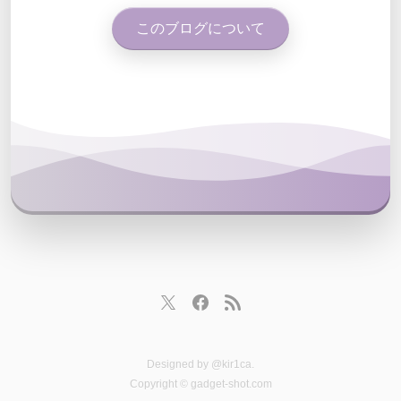
このブログについて
Designed by
@kir1ca
.
Copyright © gadget-shot.com