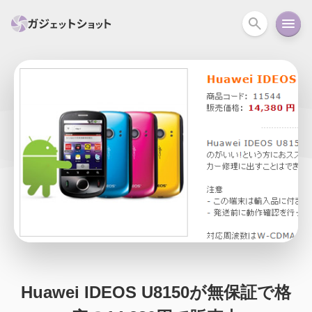
すべて
スマホ
PC関連
カメラ
ウェアラ
セール情報
スマートホーム
アクションカメラ
カメラ
回線
iPhone
iPad
Mac
Android
コラム
ガイド
ニュース
オーディオ
周辺機器
Huawei IDEOS U8150が無保証で格