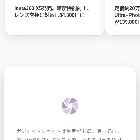
Insta360 X5発売。暗所性能向上、
定価約20万円
レンズ交換に対応し84,800円に
Ultra+Ph
が139,80
ガジェットショットは筆者が実際に使って心に
響いた物を共有することで、読者の明日の愛用