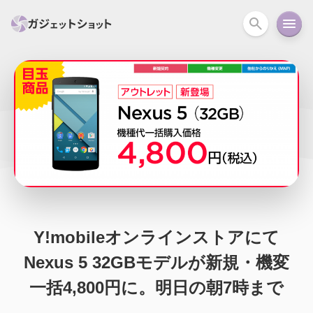
すべて
スマホ
PC関連
カメラ
ウェアラ
セール情報
スマートホーム
アクションカメラ
カメラ
回線
iPhone
iPad
Mac
Android
コラム
ガイド
ニュース
オーディオ
周辺機器
Y!mobileオンラインストアにて
Nexus 5 32GBモデルが新規・機変
一括4,800円に。明日の朝7時まで