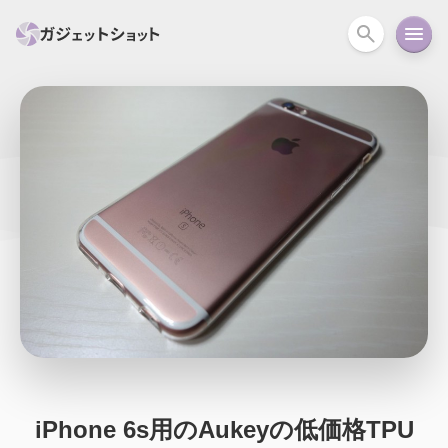
すべて
スマホ
PC関連
カメラ
ウェアラ
セール情報
スマートホーム
アクションカメラ
カメラ
回線
iPhone
iPad
Mac
Android
コラム
ガイド
ニュース
オーディオ
周辺機器
iPhone 6s用のAukeyの低価格TPU