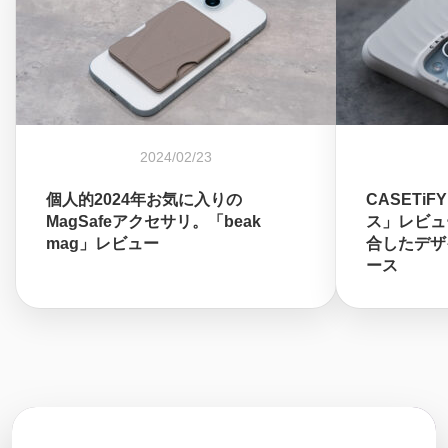
2024/02/23
個人的2024年お気に入りの
CASETi
MagSafeアクセサリ。「beak
ス」レビュー
mag」レビュー
合したデザイ
ース