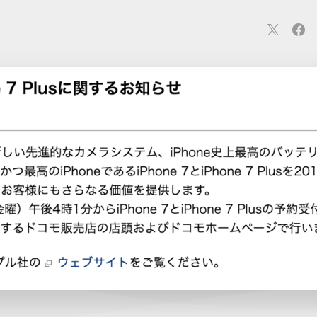
連
カメラ
ウェアラブル
スマートホーム
車・バイク
オ
ションカメラ
カメラ
回線
iPhone
iPad
Mac
Andr