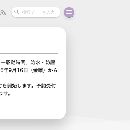
ーディオ
充電関連
その他
oid
コラム
ガイド