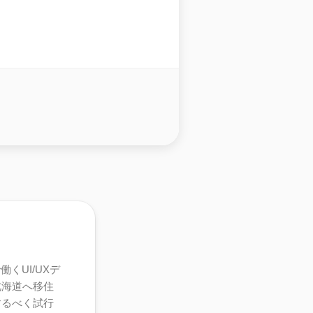
くUI/UXデ
北海道へ移住
するべく試行