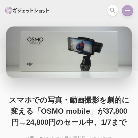
すべて
スマホ
PC関連
カメラ
ウェアラ
セール情報
スマートホーム
アクションカメラ
カメラ
回線
iPhone
iPad
Mac
Android
コラム
ガイド
ニュース
オーディオ
周辺機器
スマホでの写真・動画撮影を劇的に
変える「OSMO mobile」が37,800
円→24,800円のセール中、1/7まで