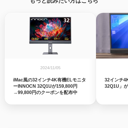
もっと読みたい方はこちら
2024/11/05
iMac風の32インチ4K有機ELモニタ
32インチ4
ーINNOCN 32Q1Uが159,800円
32Q1U」が
→99,800円のクーポンを配布中