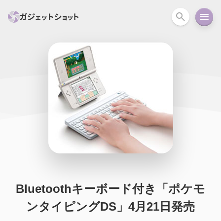
すべて
スマホ
PC関連
カメラ
ウェアラ
セール情報
スマートホーム
アクションカメラ
カメラ
回線
iPhone
iPad
Mac
Android
コラム
ガイド
ニュース
オーディオ
周辺機器
Bluetoothキーボード付き「ポケモ
ンタイピングDS」4月21日発売