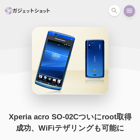
すべて
スマホ
PC関連
カメラ
ウェアラ
セール情報
スマートホーム
アクションカメラ
カメラ
回線
iPhone
iPad
Mac
Android
コラム
ガイド
ニュース
オーディオ
周辺機器
Xperia acro SO-02Cついにroot取得
成功、WiFiテザリングも可能に