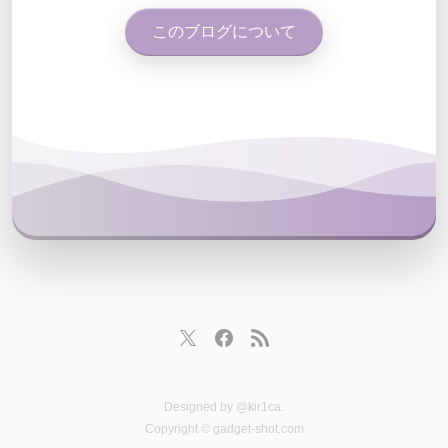
このブログについて
Designed by
@kir1ca
.
Copyright © gadget-shot.com