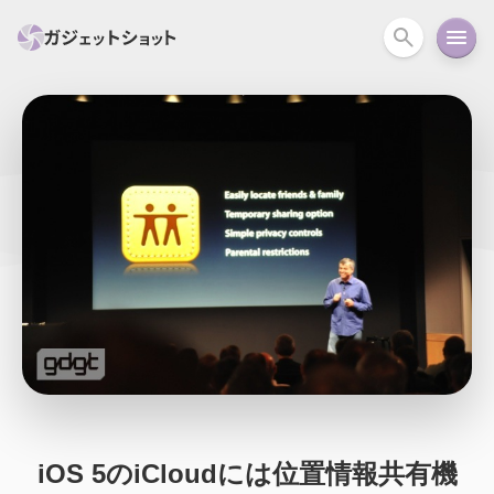
すべて
スマホ
PC関連
カメラ
ウェアラ
セール情報
スマートホーム
アクションカメラ
カメラ
回線
iPhone
iPad
Mac
Android
コラム
ガイド
ニュース
オーディオ
周辺機器
iOS 5のiCloudには位置情報共有機