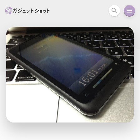
すべて
スマホ
PC関連
カメラ
ウェアラ
セール情報
スマートホーム
アクションカメラ
カメラ
回線
iPhone
iPad
Mac
Android
コラム
ガイド
ニュース
オーディオ
周辺機器