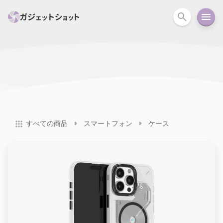
すべて
スマホ
PC関連
カメラ
ウェアラ
セール情報
スマートホーム
アクションカメラ
カメラ
すべての商品
スマートフォン
ケース
回線
iPhone
iPad
Mac
Android
コラム
ガイド
ニュース
オーディオ
周辺機器