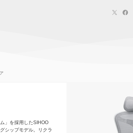
連
カメラ
ウェアラブル
スマートホーム
車・バイク
オ
ションカメラ
カメラ
回線
iPhone
iPad
Mac
Andr
ア
」を採用したSIHOO
グシップモデル。リクラ