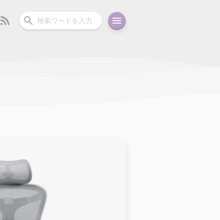
ーディオ
充電関連
その他
oid
コラム
ガイド