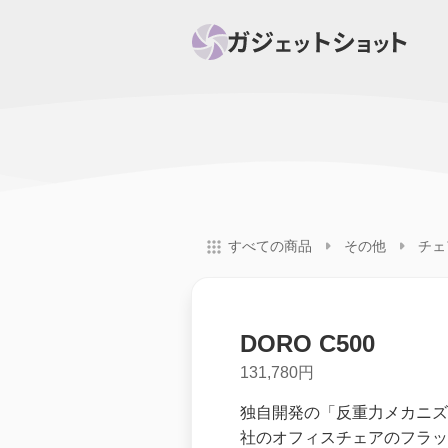
すべて
スマホ
PC関
セール情報
スマートホーム
アク
すべての商品
その他
チェ
ニュース
オーディオ
周辺機器
DORO C500
131,780円
独自開発の「反重力メカニズム
社のオフィスチェアのフラッ