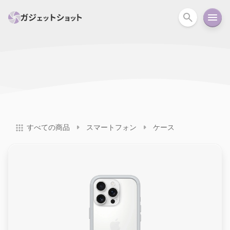
すべて
スマホ
PC関連
カメラ
ウェアラ
セール情報
スマートホーム
アクションカメラ
カメラ
すべての商品
スマートフォン
ケース
回線
iPhone
iPad
Mac
Android
コラム
ガイド
ニュース
オーディオ
周辺機器