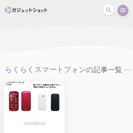
すべて
スマホ
PC関連
カメラ
ウェアラ
セール情報
スマートホーム
アクションカメラ
カメラ
らくらくスマートフォン
の記事一覧
回線
iPhone
iPad
Mac
Android
コラム
ガイド
ニュース
オーディオ
周辺機器
2014/05/14