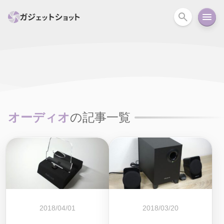
すべて
スマホ
PC関連
カメラ
ウェアラ
セール情報
スマートホーム
アクションカメラ
カメラ
オーディオ
の記事一覧
回線
iPhone
iPad
Mac
Android
コラム
ガイド
ニュース
オーディオ
周辺機器
2018/04/01
2018/03/20