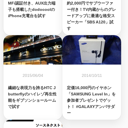
MFi認証付き、AUX出力端
約2,000円でサブウーファ
子も搭載したdodocoolの
ー付き！TV内蔵からのグレ
iPhone充電台を試す
ードアップに最適な格安ス
ピーカー「SBS A120」試
す
2015/06/04
2014/10/11
繊細な表現力を誇るHTC J
定価16,000円のイヤホン
butterflyのハイレゾ再生性
「SAMSUNG Level In」を
能をギブソンショールーム
参加者プレゼントでゲッ
で試す
ト！ #GALAXYアンバサダ
ー