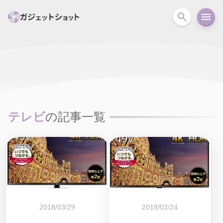
すべて
スマホ
PC関連
カメラ
ウェアラ
セール情報
スマートホーム
アクションカメラ
カメラ
テレビ
の記事一覧
回線
iPhone
iPad
Mac
Android
コラム
ガイド
ニュース
オーディオ
周辺機器
2018/03/29
2018/03/24