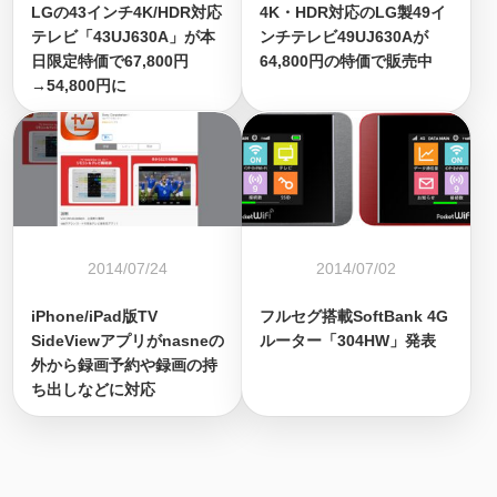
LGの43インチ4K/HDR対応
4K・HDR対応のLG製49イ
テレビ「43UJ630A」が本
ンチテレビ49UJ630Aが
日限定特価で67,800円
64,800円の特価で販売中
→54,800円に
2014/07/24
2014/07/02
iPhone/iPad版TV
フルセグ搭載SoftBank 4G
SideViewアプリがnasneの
ルーター「304HW」発表
外から録画予約や録画の持
ち出しなどに対応