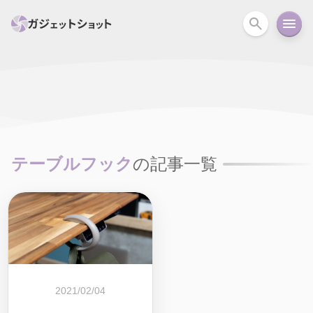
すべて
スマホ
PC関連
カメラ
ウェアラ
セール情報
スマートホーム
アクションカメラ
カメラ
テーブルフック
の記事一覧
回線
iPhone
iPad
Mac
Android
コラム
ガイド
ニュース
オーディオ
周辺機器
2021/02/04