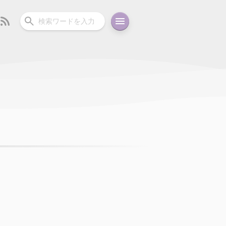
ーディオ
充電関連
その他
oid
コラム
ガイド