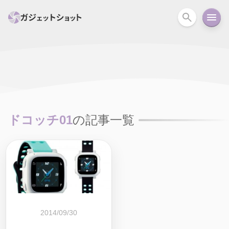
すべて
スマホ
PC関連
カメラ
ウェアラ
セール情報
スマートホーム
アクションカメラ
カメラ
ドコッチ01
の記事一覧
回線
iPhone
iPad
Mac
Android
コラム
ガイド
ニュース
オーディオ
周辺機器
2014/09/30