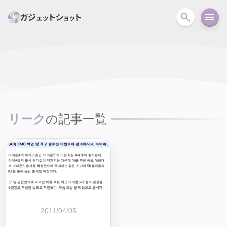
すべて
スマホ
PC関連
カメラ
ウェアラ
セール情報
スマートホーム
アクションカメラ
カメラ
リーク
の記事一覧
回線
iPhone
iPad
Mac
Android
コラム
ガイド
ニュース
オーディオ
周辺機器
2011/04/05