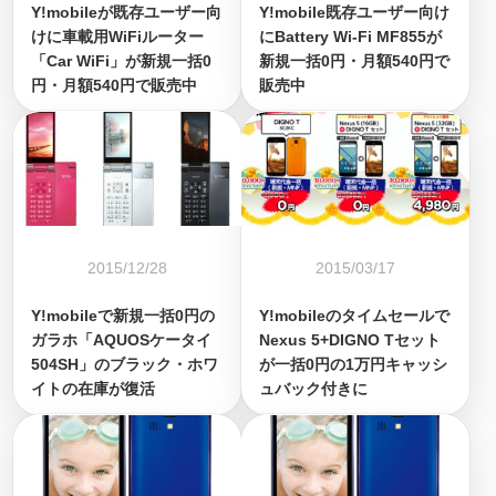
Y!mobileが既存ユーザー向
Y!mobile既存ユーザー向け
けに車載用WiFiルーター
にBattery Wi-Fi MF855が
「Car WiFi」が新規一括0
新規一括0円・月額540円で
円・月額540円で販売中
販売中
2015/12/28
2015/03/17
Y!mobileで新規一括0円の
Y!mobileのタイムセールで
ガラホ「AQUOSケータイ
Nexus 5+DIGNO Tセット
504SH」のブラック・ホワ
が一括0円の1万円キャッシ
イトの在庫が復活
ュバック付きに