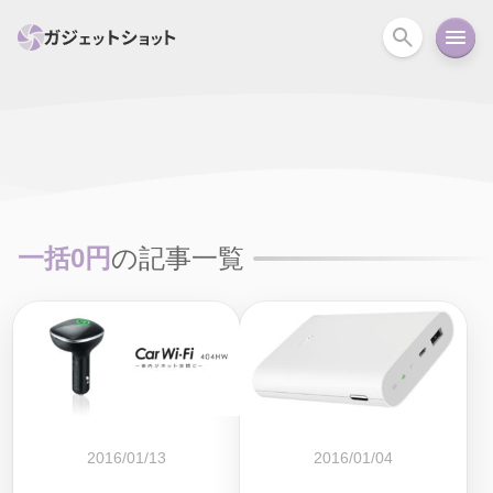
すべて
スマホ
PC関連
カメラ
ウェアラ
セール情報
スマートホーム
アクションカメラ
カメラ
一括0円
の記事一覧
回線
iPhone
iPad
Mac
Android
コラム
ガイド
ニュース
オーディオ
周辺機器
2016/01/13
2016/01/04