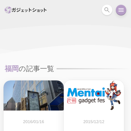
すべて
スマホ
PC関連
カメラ
ウェアラ
セール情報
スマートホーム
アクションカメラ
カメラ
福岡
の記事一覧
回線
iPhone
iPad
Mac
Android
コラム
ガイド
ニュース
オーディオ
周辺機器
2016/01/16
2015/12/12