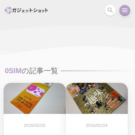
すべて
スマホ
PC関連
カメラ
ウェアラ
セール情報
スマートホーム
アクションカメラ
カメラ
0SIM
の記事一覧
回線
iPhone
iPad
Mac
Android
コラム
ガイド
ニュース
オーディオ
周辺機器
2016/02/25
2016/02/24