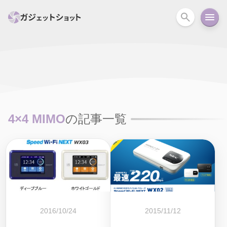
すべて
スマホ
PC関連
カメラ
ウェアラ
セール情報
スマートホーム
アクションカメラ
カメラ
4×4 MIMO
の記事一覧
回線
iPhone
iPad
Mac
Android
コラム
ガイド
ニュース
オーディオ
周辺機器
2016/10/24
2015/11/12