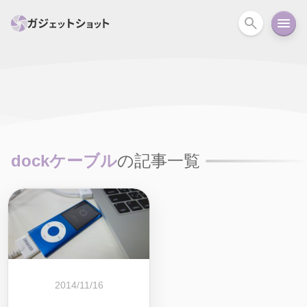
すべて
スマホ
PC関連
カメラ
ウェアラ
セール情報
スマートホーム
アクションカメラ
カメラ
dockケーブル
の記事一覧
回線
iPhone
iPad
Mac
Android
コラム
ガイド
ニュース
オーディオ
周辺機器
2014/11/16