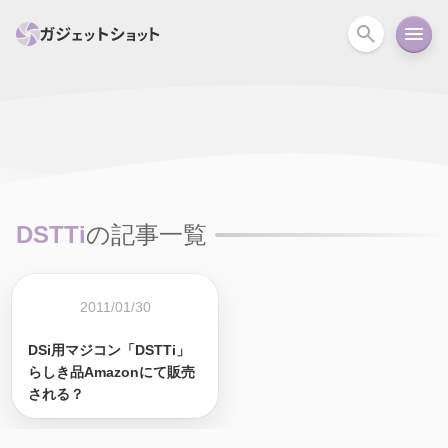
すべて
スマホ
PC関連
カメラ
ウェアラ
セール情報
スマートホーム
アクションカメラ
カメラ
DSTTi
の記事一覧
回線
iPhone
iPad
Mac
Android
コラム
ガイド
ニュース
オーディオ
周辺機器
2011/01/30
DSi用マジコン「DSTTi」
らしき品Amazonにて販売
される？