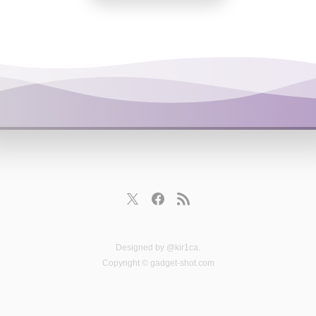
Designed by
@kir1ca
.
Copyright © gadget-shot.com