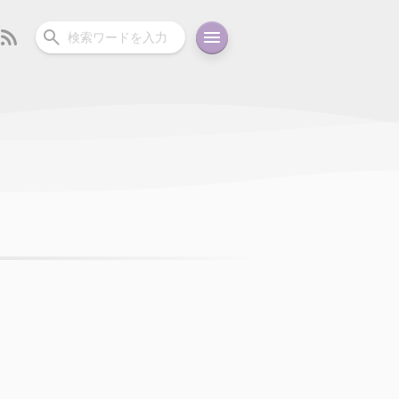
ーディオ
充電関連
その他
oid
コラム
ガイド