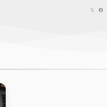
連
カメラ
ウェアラブル
スマートホーム
車・バイク
オ
ションカメラ
カメラ
回線
iPhone
iPad
Mac
Andr