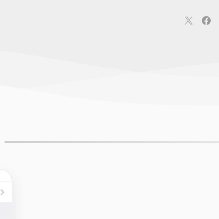
連
カメラ
ウェアラブル
スマートホーム
車・バイク
オ
ションカメラ
カメラ
回線
iPhone
iPad
Mac
Andr
覧