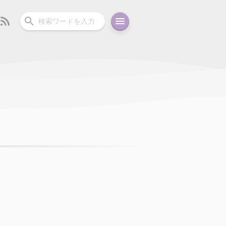
ーディオ
充電関連
その他
oid
コラム
ガイド