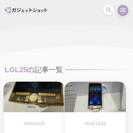
すべて
スマホ
PC関連
カメラ
ウェアラ
セール情報
スマートホーム
アクションカメラ
カメラ
LGL25
の記事一覧
回線
iPhone
iPad
Mac
Android
コラム
ガイド
ニュース
オーディオ
周辺機器
2014/12/25
2014/12/25