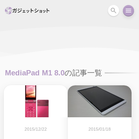
すべて
スマホ
PC関連
カメラ
ウェアラ
セール情報
スマートホーム
アクションカメラ
カメラ
MediaPad M1 8.0
の記事一覧
回線
iPhone
iPad
Mac
Android
コラム
ガイド
ニュース
オーディオ
周辺機器
2015/12/22
2015/01/18