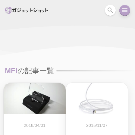
すべて
スマホ
PC関連
カメラ
ウェアラ
セール情報
スマートホーム
アクションカメラ
カメラ
MFi
の記事一覧
回線
iPhone
iPad
Mac
Android
コラム
ガイド
ニュース
オーディオ
周辺機器
2018/04/01
2015/11/07