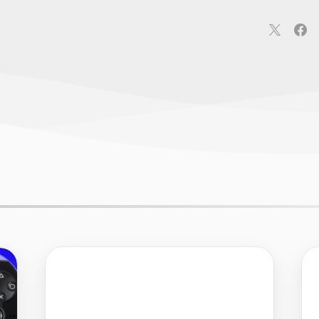
連
カメラ
ウェアラブル
スマートホーム
車・バイク
オ
ションカメラ
カメラ
回線
iPhone
iPad
Mac
Andr