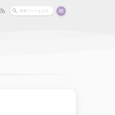
ーディオ
充電関連
その他
oid
コラム
ガイド