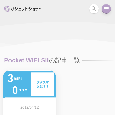
すべて
スマホ
PC関連
カメラ
ウェアラ
セール情報
スマートホーム
アクションカメラ
カメラ
Pocket WiFi SII
の記事一覧
回線
iPhone
iPad
Mac
Android
コラム
ガイド
ニュース
オーディオ
周辺機器
2012/04/12