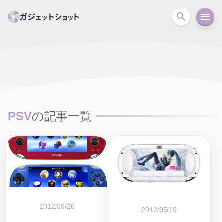
すべて
スマホ
PC関連
カメラ
ウェアラ
セール情報
スマートホーム
アクションカメラ
カメラ
PSV
の記事一覧
回線
iPhone
iPad
Mac
Android
コラム
ガイド
ニュース
オーディオ
周辺機器
2012/09/20
2012/05/19