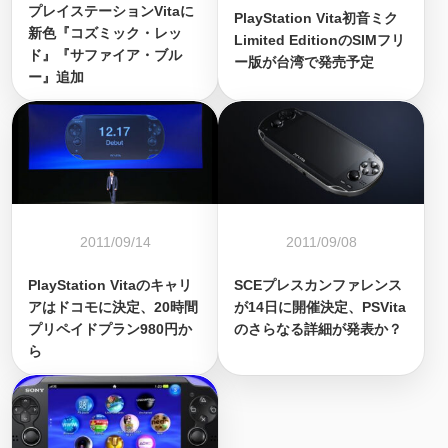
プレイステーションVitaに
PlayStation Vita初音ミク
新色『コズミック・レッ
Limited EditionのSIMフリ
ド』『サファイア・ブル
ー版が台湾で発売予定
ー』追加
2011/09/14
2011/09/08
PlayStation Vitaのキャリ
SCEプレスカンファレンス
アはドコモに決定、20時間
が14日に開催決定、PSVita
プリペイドプラン980円か
のさらなる詳細が発表か？
ら