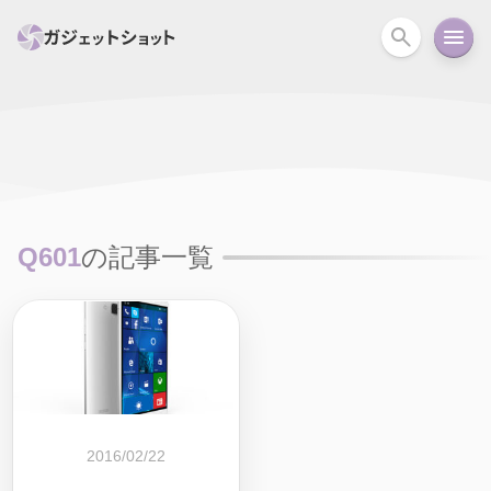
すべて
スマホ
PC関連
カメラ
ウェアラ
セール情報
スマートホーム
アクションカメラ
カメラ
Q601
の記事一覧
回線
iPhone
iPad
Mac
Android
コラム
ガイド
ニュース
オーディオ
周辺機器
2016/02/22