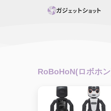
すべて
スマホ
PC関
セール情報
スマートホーム
アク
ニュース
オーディオ
周辺機器
RoBoHoN(ロボホン