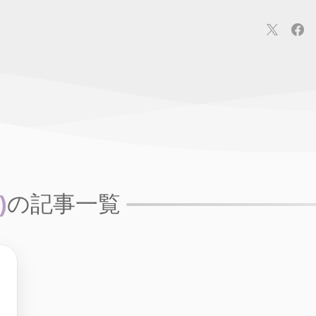
連
カメラ
ウェアラブル
スマートホーム
車・バイク
オ
ションカメラ
カメラ
回線
iPhone
iPad
Mac
Andr
)
の記事一覧