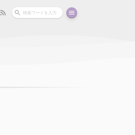
ーディオ
充電関連
その他
oid
コラム
ガイド