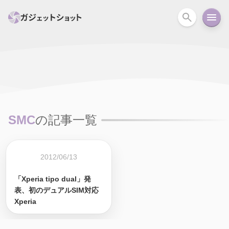
すべて
スマホ
PC関連
カメラ
ウェアラ
セール情報
スマートホーム
アクションカメラ
カメラ
SMC
の記事一覧
回線
iPhone
iPad
Mac
Android
コラム
ガイド
ニュース
オーディオ
周辺機器
2012/06/13
「Xperia tipo dual」発
表、初のデュアルSIM対応
Xperia