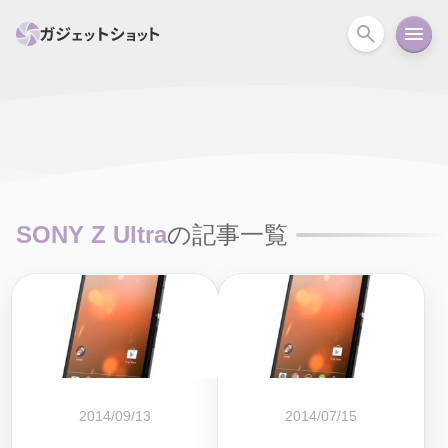
すべて
スマホ
PC関連
カメラ
ウェアラ
セール情報
スマートホーム
アクションカメラ
カメラ
SONY Z Ultra
の記事一覧
回線
iPhone
iPad
Mac
Android
コラム
ガイド
ニュース
オーディオ
周辺機器
2014/09/13
2014/07/15