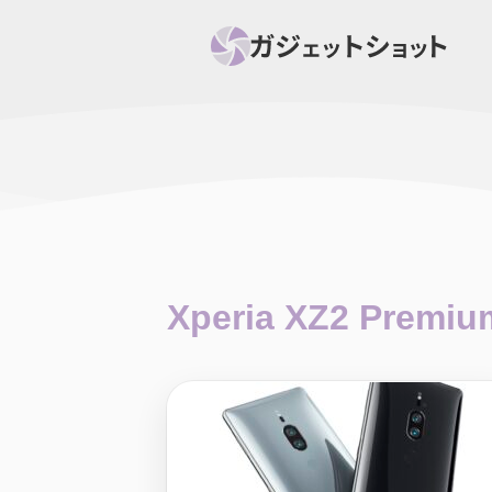
すべて
スマホ
PC関
セール情報
スマートホーム
アク
ニュース
オーディオ
周辺機器
Xperia XZ2 Premiu