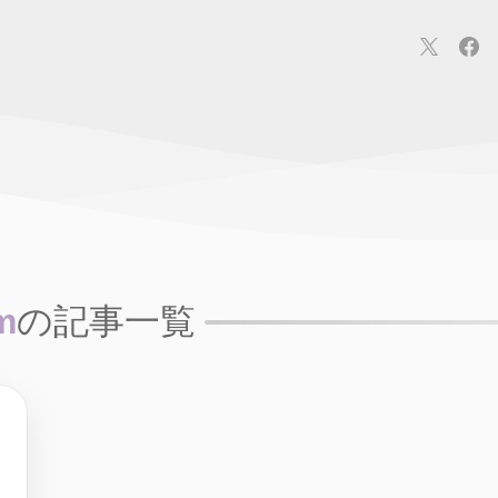
連
カメラ
ウェアラブル
スマートホーム
車・バイク
オ
ションカメラ
カメラ
回線
iPhone
iPad
Mac
Andr
m
の記事一覧