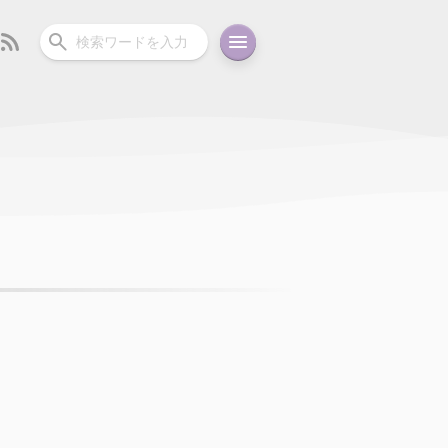
ーディオ
充電関連
その他
oid
コラム
ガイド