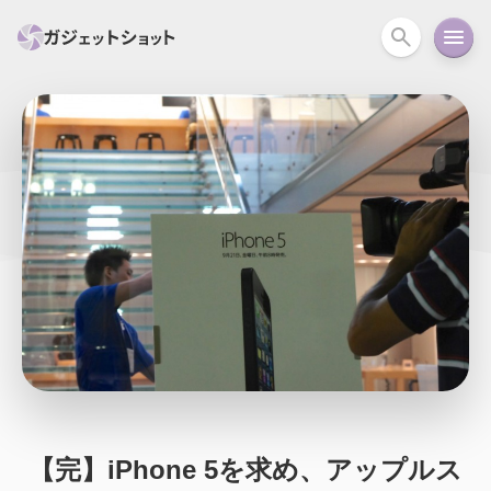
すべて
スマホ
PC関連
カメラ
ウェアラ
セール情報
スマートホーム
アクションカメラ
カメラ
回線
iPhone
iPad
Mac
Android
コラム
ガイド
ニュース
オーディオ
周辺機器
【完】iPhone 5を求め、アップルス