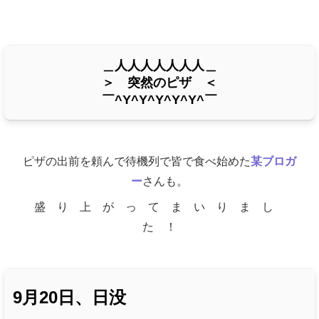
＿人人人人人人人＿
＞ 突然のピザ ＜
￣^Y^Y^Y^Y^Y^￣
ピザの出前を頼んで待機列で皆で食べ始めた
某ブロガ
ー
さんも。
盛 り 上 が っ て ま い り ま し
た ！
9月20日、日没