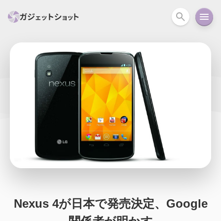
すべて
スマホ
PC関連
カメラ
ウェアラ
セール情報
スマートホーム
アクションカメラ
カメラ
回線
iPhone
iPad
Mac
Android
コラム
ガイド
ニュース
オーディオ
周辺機器
Nexus 4が日本で発売決定、Google