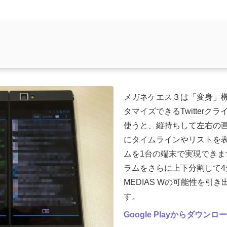
メガネケエス３は「変身」
タマイズできるTwitterクラ
使うと、縦持ちして左右の
にタイムラインやリストを
ムを1台の端末で実現でき
ラムをさらに上下分割して
MEDIAS Wの可能性を引き出
す。
Google Playからダウンロ