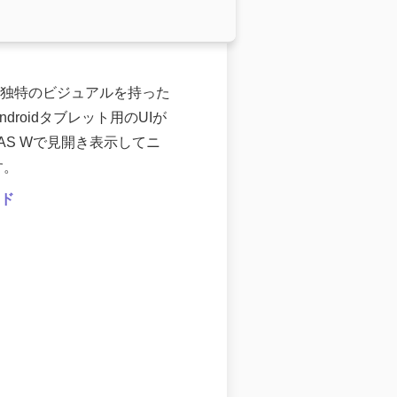
で使える独特のビジュアルを持った
roidタブレット用のUIが
AS Wで見開き表示してニ
す。
ード