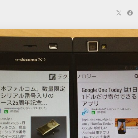
連
カメラ
ウェアラブル
スマートホーム
車・バイク
オ
ションカメラ
カメラ
回線
iPhone
iPad
Mac
Andr