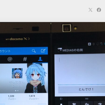
連
カメラ
ウェアラブル
スマートホーム
車・バイク
オ
ションカメラ
カメラ
回線
iPhone
iPad
Mac
Andr