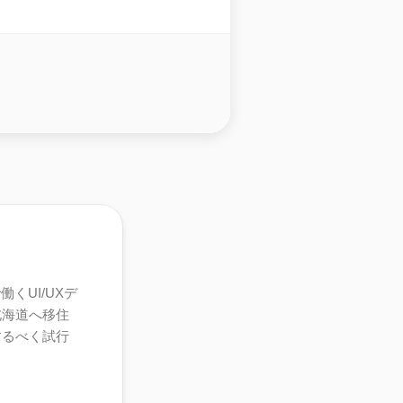
くUI/UXデ
北海道へ移住
するべく試行