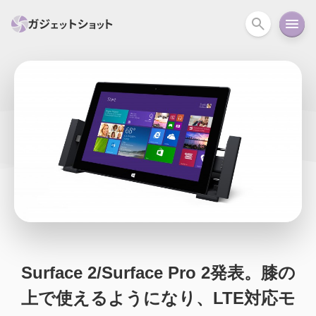
すべて
スマホ
PC関連
カメラ
ウェアラ
セール情報
スマートホーム
アクションカメラ
カメラ
回線
iPhone
iPad
Mac
Android
コラム
ガイド
ニュース
オーディオ
周辺機器
Surface 2/Surface Pro 2発表。膝の
上で使えるようになり、LTE対応モ