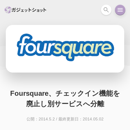
すべて
スマホ
PC関連
カメラ
ウェアラ
セール情報
スマートホーム
アクションカメラ
カメラ
回線
iPhone
iPad
Mac
Android
コラム
ガイド
ニュース
オーディオ
周辺機器
Foursquare、チェックイン機能を
廃止し別サービスへ分離
公開：2014.5.2
/
最終更新日：2014.05.02