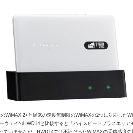
psのWiMAX 2+と従来の速度無制限のWiMAXの2つに対応したW
ーウェイのHWD14と比較すると「ハイスピードプラスエリアモード
ていませんが、HWD14では不評だったWiMAXの受信感度の