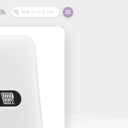
ーディオ
充電関連
その他
oid
コラム
ガイド