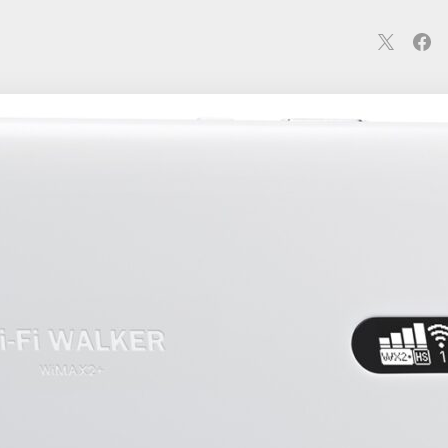
連
カメラ
ウェアラブル
スマートホーム
車・バイク
オ
ションカメラ
カメラ
回線
iPhone
iPad
Mac
Andr