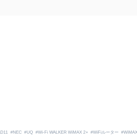
D11
NEC
UQ
Wi-Fi WALKER WiMAX 2+
WiFiルーター
WiMAX