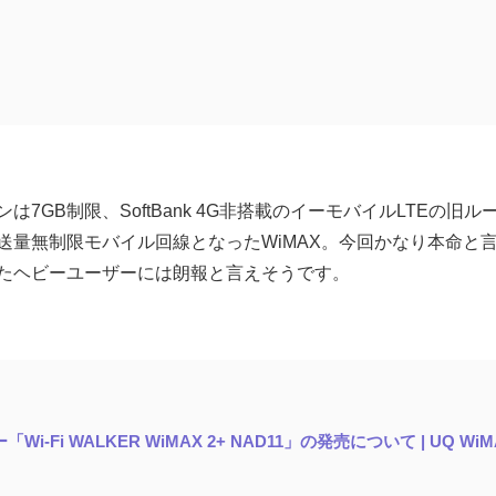
7GB制限、SoftBank 4G非搭載のイーモバイルLTEの旧ル
送量無制限モバイル回線となったWiMAX。今回かなり本命と
たヘビーユーザーには朗報と言えそうです。
ター「Wi-Fi WALKER WiMAX 2+ NAD11」の発売について | U