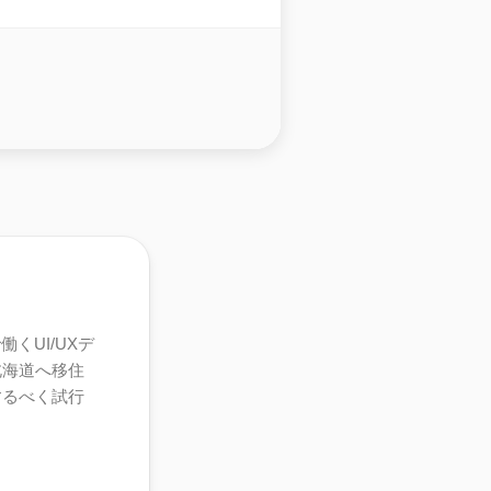
くUI/UXデ
北海道へ移住
するべく試行