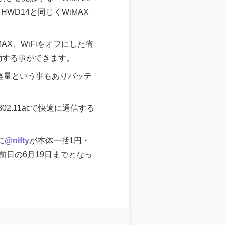
WD14と同じくWiMAX
MAX、WiFiをオフにした省
で起動する事ができます。
型軽量という事もありバッテ
02.11acで快適に通信する
に
@nifty
が本体一括1円・
前日の6月19日までとなっ