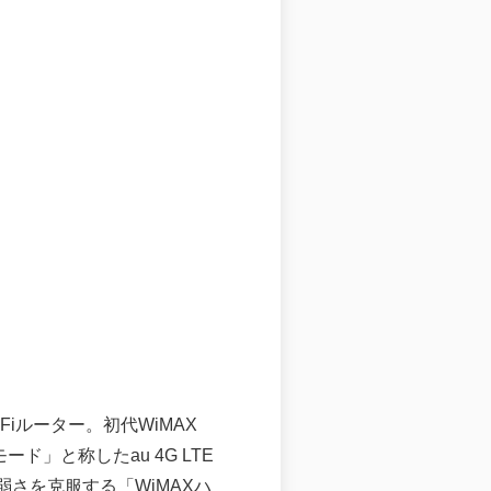
iFiルーター。初代WiMAX
」と称したau 4G LTE
弱さを克服する「WiMAXハ