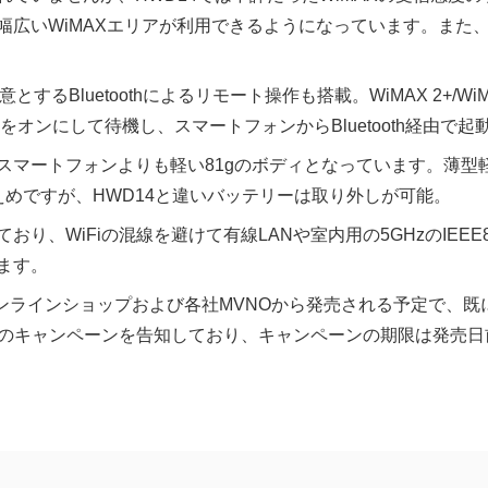
広いWiMAXエリアが利用できるようになっています。また、H
するBluetoothによるリモート操作も搭載。WiMAX 2+/Wi
hのみをオンにして待機し、スマートフォンからBluetooth経由
、スマートフォンよりも軽い81gのボディとなっています。薄
と控えめですが、HWD14と違いバッテリーは取り外しが可能。
り、WiFiの混線を避けて有線LANや室内用の5GHzのIEEE8
ます。
AXオンラインショップおよび各社MVNOから発売される予定で、既
ックのキャンペーンを告知しており、キャンペーンの期限は発売日